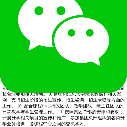
大学申请基本流程和要求、标化考试要求等升学准备方面的重
要信息，合理制定高中三年的总体升学规划。 3. 指导学生进
行自我认知和学术兴趣的探索，个性化地开展学术竞赛、兴趣
社团、课外实践等方面的活动；学习和参与IB CAS的教学和
指导。 4. 指导学生准备并按要求完成大学申请文书写作、申
请面试、推荐信预约、个人材料的准备和递交等。 5. 指导学
生和家长科学合理完成大学申请择校，个性化制定大学申请择
校方案。 6. 按照大学要求递交学生校内成绩单、推荐信及其
他大学申请需要的材料，及时跟踪材料递交进度，与大学招生
部门进行沟通，解答和回复关于学生材料的相关问题。 7. 指
导学生和家长做好海外大学入学行前准备，包括大学录取的确
认、留学签证申请、大学入学相关材料的递交等。 8. 根据以
上各项工作内容及特性，开展常规升学讲座、指导课、小组工
作坊、家长沙龙、一对一个性化面谈指导等多形式工作。 8.
协调大学招生官线下来访宣讲、线上视频宣讲，指导学生和家
长合理参加相关活动。 9. 整理和汇总大学录取数据和相关案
例，支持招生阶段的招生宣传、招生咨询、招生录取等方面的
工作。 10. 配合课程中心行政团队、教学团队、班主任团队的
日常教学与学生管理工作。 11. 按照集团总部的安排和要求，
开展升学相关项目的宣传和推广；参加集团总部组织的各类升
学业务培训、各课程中心之间的交流学习。